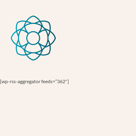
Fondazione Peretti
Fondazione Peretti
[wp-rss-aggregator feeds=”362″]