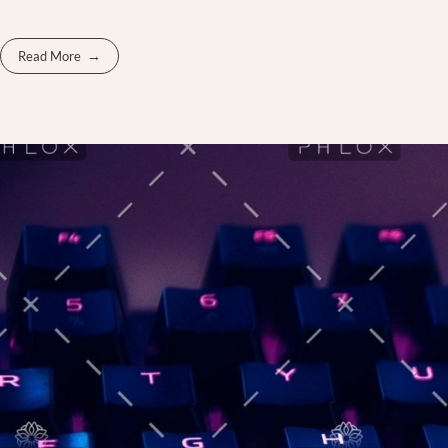
Read More