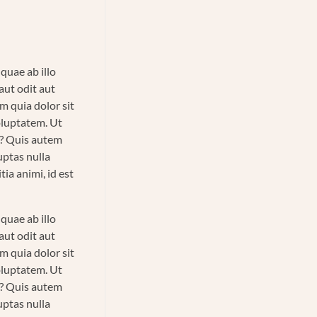
quae ab illo
aut odit aut
m quia dolor sit
oluptatem. Ut
r? Quis autem
uptas nulla
ia animi, id est
quae ab illo
aut odit aut
m quia dolor sit
oluptatem. Ut
r? Quis autem
uptas nulla