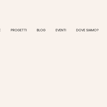
E
PROGETTI
BLOG
EVENTI
DOVE SIAMO?