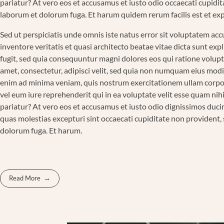
pariatur? At vero eos et accusamus et iusto odio occaecati cupiditat
laborum et dolorum fuga. Et harum quidem rerum facilis est et expe
Sed ut perspiciatis unde omnis iste natus error sit voluptatem a
inventore veritatis et quasi architecto beatae vitae dicta sunt e
fugit, sed quia consequuntur magni dolores eos qui ratione volup
amet, consectetur, adipisci velit, sed quia non numquam eius mo
enim ad minima veniam, quis nostrum exercitationem ullam corpor
vel eum iure reprehenderit qui in ea voluptate velit esse quam nih
pariatur? At vero eos et accusamus et iusto odio dignissimos duci
quas molestias excepturi sint occaecati cupiditate non provident, s
dolorum fuga. Et harum.
Read More