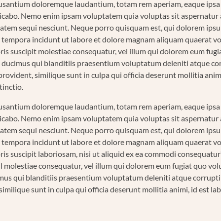
ccusantium doloremque laudantium, totam rem aperiam, eaque ipsa 
xplicabo. Nemo enim ipsam voluptatem quia voluptas sit aspernatur 
tatem sequi nesciunt. Neque porro quisquam est, qui dolorem ipsu
di tempora incidunt ut labore et dolore magnam aliquam quaerat v
s suscipit molestiae consequatur, vel illum qui dolorem eum fugi
s ducimus qui blanditiis praesentium voluptatum deleniti atque co
rovident, similique sunt in culpa qui officia deserunt mollitia anim
tinctio.
ccusantium doloremque laudantium, totam rem aperiam, eaque ipsa 
xplicabo. Nemo enim ipsam voluptatem quia voluptas sit aspernatur 
tatem sequi nesciunt. Neque porro quisquam est, qui dolorem ipsu
di tempora incidunt ut labore et dolore magnam aliquam quaerat v
is suscipit laboriosam, nisi ut aliquid ex ea commodi consequatu
il molestiae consequatur, vel illum qui dolorem eum fugiat quo vol
mus qui blanditiis praesentium voluptatum deleniti atque corrupti
imilique sunt in culpa qui officia deserunt mollitia animi, id est l