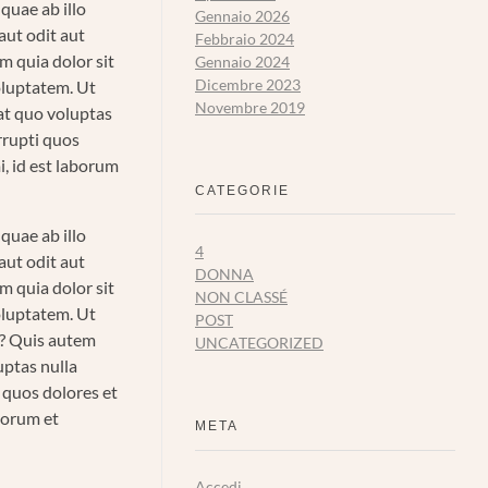
quae ab illo
Gennaio 2026
aut odit aut
Febbraio 2024
m quia dolor sit
Gennaio 2024
Dicembre 2023
oluptatem. Ut
Novembre 2019
at quo voluptas
rrupti quos
i, id est laborum
CATEGORIE
quae ab illo
4
aut odit aut
DONNA
m quia dolor sit
NON CLASSÉ
oluptatem. Ut
POST
r? Quis autem
UNCATEGORIZED
uptas nulla
 quos dolores et
aborum et
META
Accedi