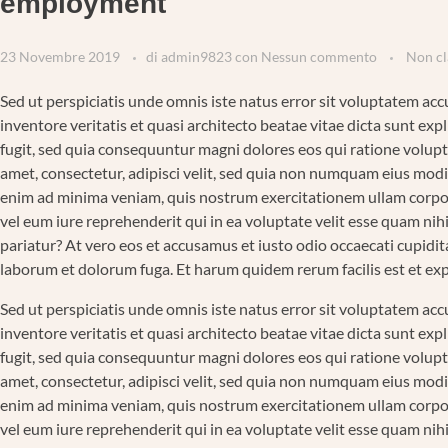
employment
23 Novembre 2019
di
admin9823
con
Nessun commento
Non cl
Sed ut perspiciatis unde omnis iste natus error sit voluptatem a
inventore veritatis et quasi architecto beatae vitae dicta sunt e
fugit, sed quia consequuntur magni dolores eos qui ratione volup
amet, consectetur, adipisci velit, sed quia non numquam eius mo
enim ad minima veniam, quis nostrum exercitationem ullam corpor
vel eum iure reprehenderit qui in ea voluptate velit esse quam nih
pariatur? At vero eos et accusamus et iusto odio occaecati cupiditat
laborum et dolorum fuga. Et harum quidem rerum facilis est et expe
Sed ut perspiciatis unde omnis iste natus error sit voluptatem a
inventore veritatis et quasi architecto beatae vitae dicta sunt e
fugit, sed quia consequuntur magni dolores eos qui ratione volup
amet, consectetur, adipisci velit, sed quia non numquam eius mo
enim ad minima veniam, quis nostrum exercitationem ullam corpor
vel eum iure reprehenderit qui in ea voluptate velit esse quam nih