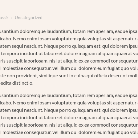
assé
Uncategorized
ccusantium doloremque laudantium, totam rem aperiam, eaque ipsa 
xplicabo. Nemo enim ipsam voluptatem quia voluptas sit aspernatur 
tatem sequi nesciunt. Neque porro quisquam est, qui dolorem ipsu
di tempora incidunt ut labore et dolore magnam aliquam quaerat v
is suscipit laboriosam, nisi ut aliquid ex ea commodi consequatu
il molestiae consequatur, vel illum qui dolorem eum fugiat quo vol
e non provident, similique sunt in culpa qui officia deserunt mollit
dita distinctio.
ccusantium doloremque laudantium, totam rem aperiam, eaque ipsa 
xplicabo. Nemo enim ipsam voluptatem quia voluptas sit aspernatur 
tatem sequi nesciunt. Neque porro quisquam est, qui dolorem ipsu
di tempora incidunt ut labore et dolore magnam aliquam quaerat v
is suscipit laboriosam, nisi ut aliquid ex ea commodi consequatu
il molestiae consequatur, vel illum qui dolorem eum fugiat quo vol