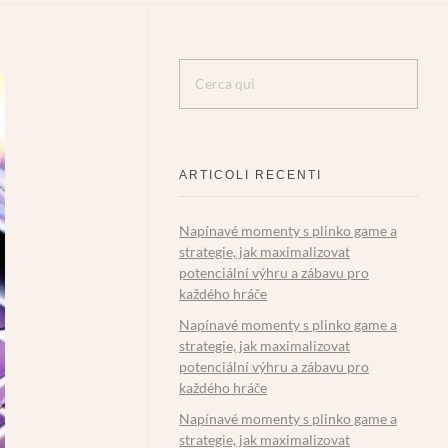
ARTICOLI RECENTI
Napínavé momenty s plinko game a
strategie, jak maximalizovat
potenciální výhru a zábavu pro
každého hráče
Napínavé momenty s plinko game a
strategie, jak maximalizovat
potenciální výhru a zábavu pro
každého hráče
Napínavé momenty s plinko game a
strategie, jak maximalizovat