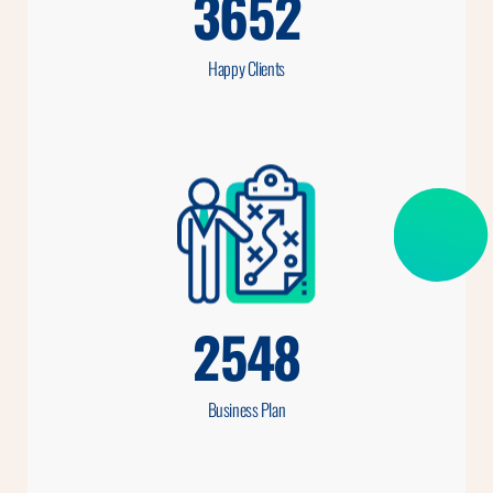
3652
Happy Clients
2548
Business Plan