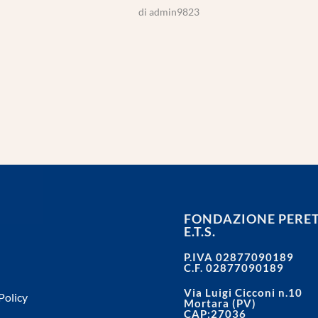
di
admin9823
FONDAZIONE PERET
E.T.S.
P.IVA 02877090189
C.F. 02877090189
Via Luigi Cicconi n.10
Policy
Mortara (PV)
CAP:27036