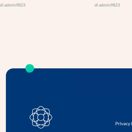
di
admin9823
di
admin9823
Privacy 