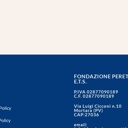
FONDAZIONE PERET
E.T.S.
P.IVA 02877090189
C.F. 02877090189
Via Luigi Cicconi n.10
Policy
Mortara (PV)
CAP:27036
Policy
email: